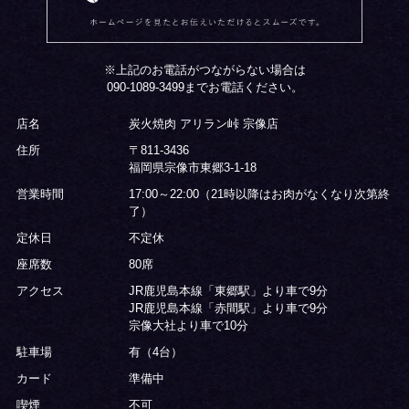
※上記のお電話がつながらない場合は
090-1089-3499
までお電話ください。
店名
炭火焼肉 アリラン峠 宗像店
住所
〒811-3436
福岡県宗像市東郷3-1-18
営業時間
17:00～22:00（21時以降はお肉がなくなり次第終
了）
定休日
不定休
座席数
80席
アクセス
JR鹿児島本線「東郷駅」より車で9分
JR鹿児島本線「赤間駅」より車で9分
宗像大社より車で10分
駐車場
有（4台）
カード
準備中
喫煙
不可