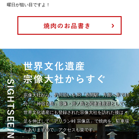
曜日が狙い目ですよ！
宗像大社から、釣川沿いをJR「赤間駅」方面へ車で10
分。「神宿る島」宗像・沖ノ島と関連遺産群として、
世界文化遺産にも登録された宗像大社を訪れた後は、
足を伸ばして「アリラン峠 宗像店」で焼肉を。駐車場
もありますので、アクセスも楽です。